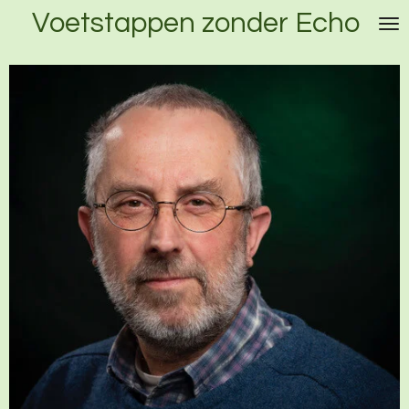
Voetstappen
zonder
Echo
Ga
direct
naar
de
hoofdinhoud